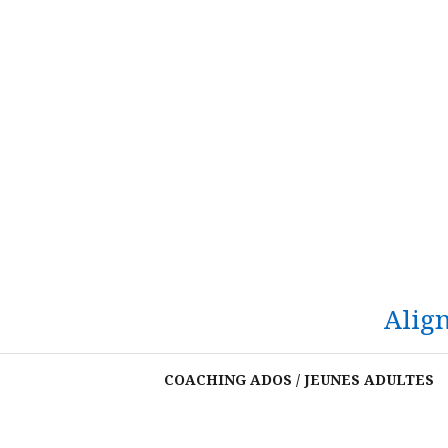
Aller
au
contenu
Align
COACHING ADOS / JEUNES ADULTES